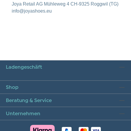
Joya Retail AG Mühleweg 4 CH-9325 Roggwil (TG)
info@joyashoes.eu
Ladengeschäft
Shop
Beratung & Service
Unternehmen