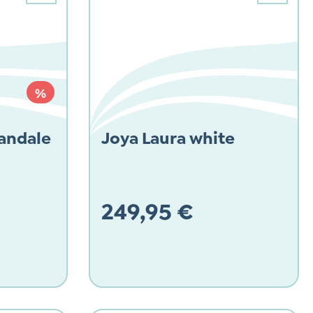
RABATT
%
andale
Joya Laura white
249,95 €
Regulärer Preis: