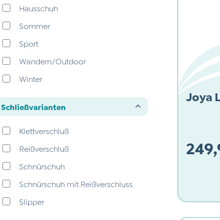
Hausschuh
45 2/3
Sommer
46 1/3
Sport
44
Wandern/Outdoor
47
Winter
47 2/3
Joya L
allround
48
Schließvarianten
klassisch
48 1/3
Klettverschluß
46
249,
Reißverschluß
49
Schnürschuh
Regulärer
Schnürschuh mit Reißverschluss
Slipper
ohne Schließung