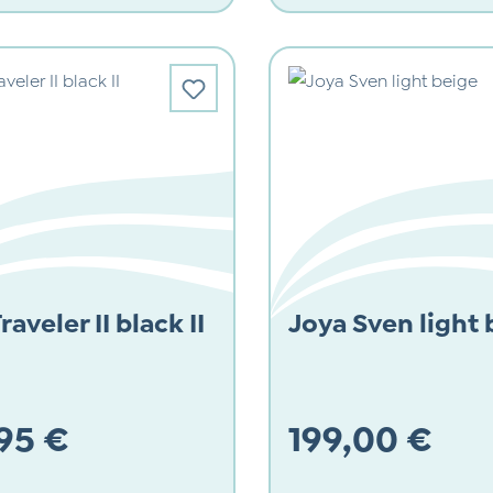
raveler II black II
Joya Sven light 
95 €
199,00 €
 Preis:
Regulärer Preis: