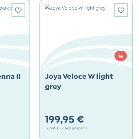
RABAT
%
nna II
Joya Veloce W light
grey
199,95 €
Regulärer Preis:
239,95 €
(16.67% gespart )