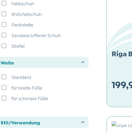
Halbschuh
38 1/3
Knöchelschuh
39
Pantolette
39 2/3
Sandale/offener Schuh
40
Stiefel
40 1/3
Riga 
halboffen
41
Weite
41 2/3
Standard
42
199,
für breite Füße
42 1/3
für schmale Füße
Regulärer
43
43 2/3
44 1/3
Stil/Verwendung
45