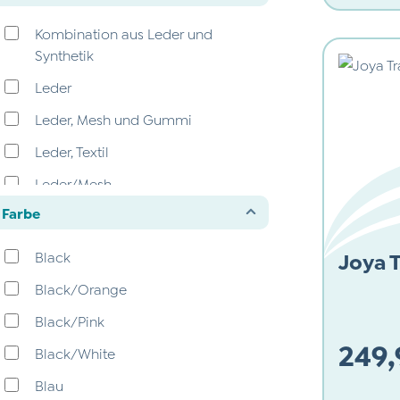
Kombination aus Leder und
Synthetik
Leder
Leder, Mesh und Gummi
Leder, Textil
Leder/Mesh
Farbe
Mesh/Kunstleder
Mesh/Leder
Joya T
Black
Mesh/Textil/Synthetik
Black/Orange
Nubukleder
Black/Pink
Nubukleder/Leder mit Textil
249,
Black/White
Nubukleder/Nappaleder
Blau
Regulärer