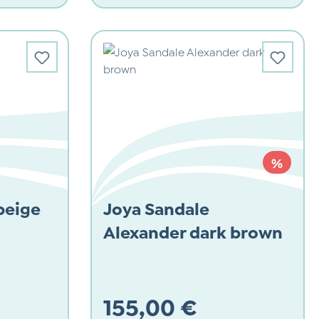
Verkaufspreis:
RABAT
%
beige
Joya Sandale
Alexander dark brown
155,00 €