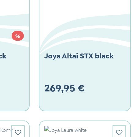
RABATT
%
ck
Joya Altai STX black
269,95 €
Regulärer Preis: