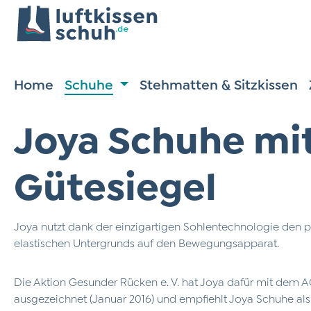
m Hauptinhalt springen
Zur Suche springen
Zur Hauptnavigation springen
Home
Schuhe
Stehmatten & Sitzkissen
Joya Schuhe mi
Gütesiegel
Joya nutzt dank der einzigartigen Sohlentechnologie den p
elastischen Untergrunds auf den Bewegungsapparat.
Die Aktion Gesunder Rücken e. V. hat Joya dafür mit dem 
ausgezeichnet (Januar 2016) und empfiehlt Joya Schuhe al