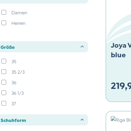
Damen
Herren
Joya 
Größe
blue
35
35 2/3
219,
36
36 1/3
Regulärer
37
37 2/3
Schuhform
38