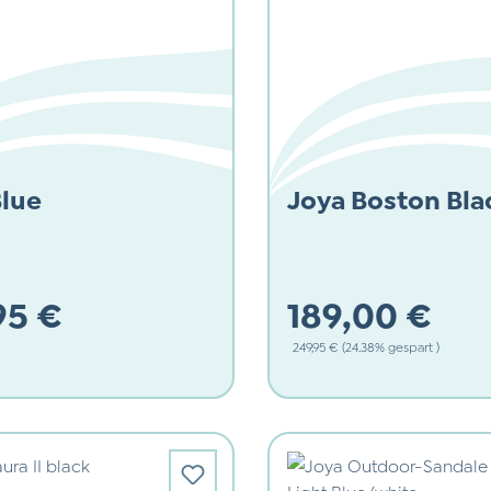
Blue
Joya Boston Bla
95 €
189,00 €
Regulärer Preis:
249,95 €
(24.38% gespart )
 Preis:
Verkaufspreis: