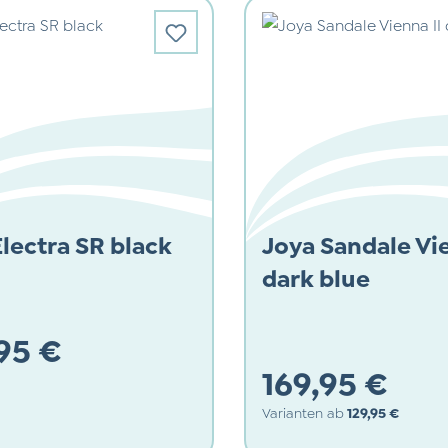
lectra SR black
Joya Sandale Vie
dark blue
95 €
169,95 €
 Preis:
Varianten ab
129,95 €
Regulärer Preis: