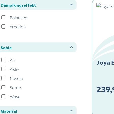
Dämpfungseffekt
Balanced
emotion
Sohle
Air
Joya E
Aktiv
Nuvola
239,
Senso
Wave
Regulärer
Material