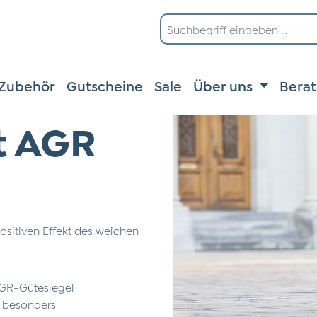
Zubehör
Gutscheine
Sale
Über uns
Bera
t AGR
ositiven Effekt des weichen
AGR-Gütesiegel
s besonders