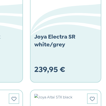
k
Joya Electra SR
white/grey
239,95 €
Regulärer Preis: