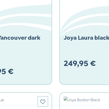
Vancouver dark
Joya Laura blac
249,95 €
95 €
Regulärer Preis:
 Preis: