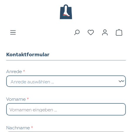
Zum Hauptinhalt springen
Du hast 0 Produk
Ware
Kontaktformular
Anrede
*
Vorname
*
Nachname
*