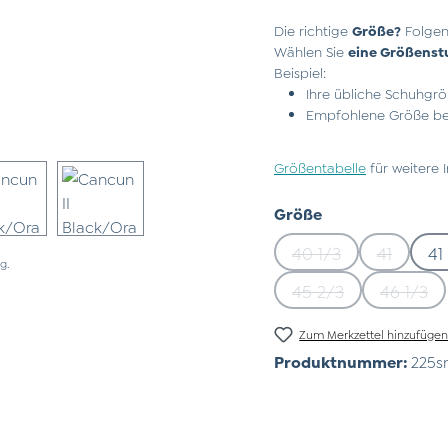
Die richtige
Größe?
Folgen
Wählen Sie
eine Größenst
Beispiel:
Ihre übliche Schuhgrö
Empfohlene Größe bei
Größentabelle
für weitere 
auswählen
Größe
40 1/3
41
41
(Diese Option ist z
(Diese Op
g.
45 2/3
46 1/3
(Diese Option ist z
(Diese
Zum Merkzettel hinzufüge
Produktnummer:
225s