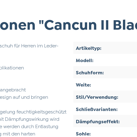
onen "Cancun II Bl
tschuh für Herren im Leder-
Artikeltyp:
Modell:
plikationen
Schuhform:
Weite:
 angebracht
esign auf und bringen
Stil/Verwendung:
Schließvarianten:
gelung feuchtigkeitsgeschützt
mit Dämpfungswirkung wird
Dämpfungseffekt:
nke werden durch Entlastung
 mit den harten
Sohle: