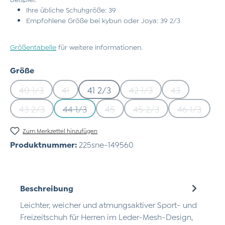
Ihre übliche Schuhgröße: 39
Empfohlene Größe bei kybun oder Joya: 39 2/3
Größentabelle
für weitere Informationen.
auswählen
Größe
40 1/3
41
41 2/3
42 1/3
43
(Diese Option ist zurzeit nicht verfügbar.)
(Diese Option ist zurzeit nicht verfügbar.)
(Diese Option ist zurzeit
(Diese Option 
43 2/3
44 1/3
45
45 2/3
46 1/3
(Diese Option ist zurzeit nicht verfügbar.)
(Diese Option ist zurzeit nicht verfügbar.)
(Diese Option ist zurzeit nicht ve
(Diese Option ist zurze
(Diese Opt
Zum Merkzettel hinzufügen
Produktnummer:
225sne-149560
Beschreibung
Leichter, weicher und atmungsaktiver Sport- und
Freizeitschuh für Herren im Leder-Mesh-Design,