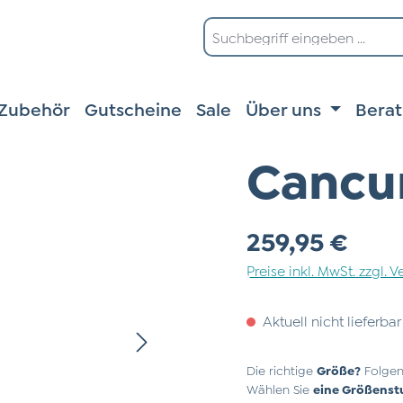
Zubehör
Gutscheine
Sale
Über uns
Bera
Cancun
Regulärer Preis:
259,95 €
Preise inkl. MwSt. zzgl.
Aktuell nicht lieferbar
Die richtige
Größe?
Folgen
Wählen Sie
eine Größenst