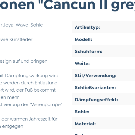
onen "Cancun II gre
 der Joya-Wave-Sohle
Artikeltyp:
owie Kunstleder
Modell:
Schuhform:
esign auf und bringen
Weite:
mit Dämpfungswirkung wird
Stil/Verwendung:
nke werden durch Entlastung
Schließvarianten:
ert wird, der Fuß bekommt
öden mehr
Dämpfungseffekt:
Aktivierung der "Venenpumpe"
Sohle:
n der warmen Jahreszeit für
Material:
n entgegen