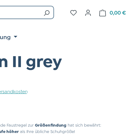
Du hast 0 Produkte auf d
0,00 €
Ware
tung
 II grey
 Versandkosten
de Faustregel zur
Größenfindung
hat sich bewährt:
ufe höher
als Ihre übliche Schuhgröße!