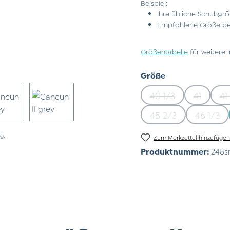
Beispiel:
Ihre übliche Schuhgrö
Empfohlene Größe bei
Größentabelle
für weitere 
auswählen
Größe
40 1/3
41
41
(Diese Option ist z
(Diese Op
45 2/3
46 1/3
(Diese Option ist z
(Diese
g.
Zum Merkzettel hinzufüge
Produktnummer:
248s