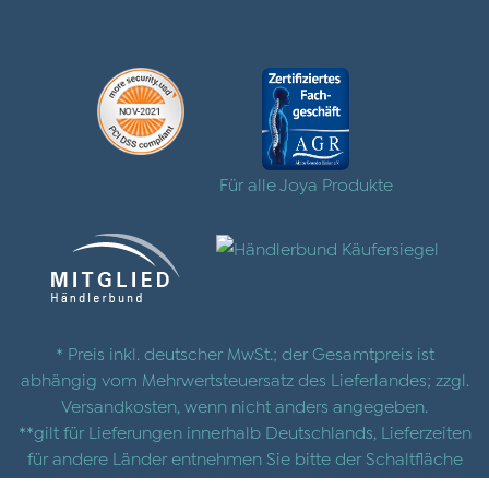
Für alle Joya Produkte
* Preis inkl. deutscher MwSt.; der Gesamtpreis ist
abhängig vom Mehrwertsteuersatz des Lieferlandes; zzgl.
Versandkosten
, wenn nicht anders angegeben.
**gilt für Lieferungen innerhalb Deutschlands, Lieferzeiten
für andere Länder entnehmen Sie bitte der Schaltfläche
mit den
Versandinformationen