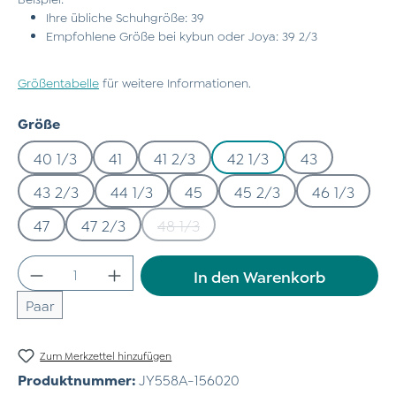
Ihre übliche Schuhgröße: 39
Empfohlene Größe bei kybun oder Joya: 39 2/3
Größentabelle
für weitere Informationen.
auswählen
Größe
40 1/3
41
41 2/3
42 1/3
43
43 2/3
44 1/3
45
45 2/3
46 1/3
47
47 2/3
48 1/3
(Diese Option ist zurzeit nicht verfü
Produkt Anzahl: Gib den gewünschten Wert
In den Warenkorb
Paar
Zum Merkzettel hinzufügen
Produktnummer:
JY558A-156020