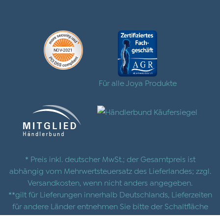
Für alle Joya Produkte
* Preis inkl. deutscher MwSt.; der Gesamtpreis ist
abhängig vom Mehrwertsteuersatz des Lieferlandes; zzgl.
Versandkosten
, wenn nicht anders angegeben.
**gilt für Lieferungen innerhalb Deutschlands, Lieferzeiten
für andere Länder entnehmen Sie bitte der Schaltfläche
mit den
Versandinformationen