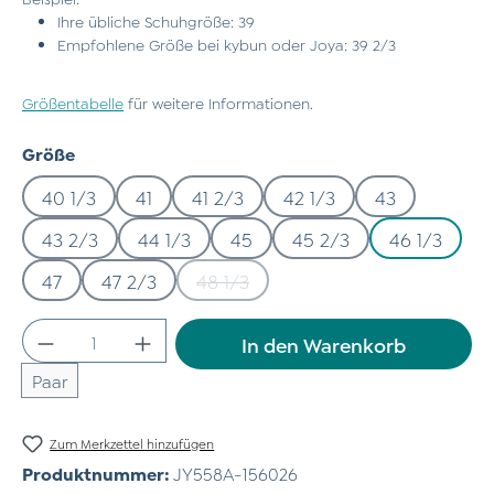
Ihre übliche Schuhgröße: 39
Empfohlene Größe bei kybun oder Joya: 39 2/3
Größentabelle
für weitere Informationen.
auswählen
Größe
40 1/3
41
41 2/3
42 1/3
43
43 2/3
44 1/3
45
45 2/3
46 1/3
47
47 2/3
48 1/3
(Diese Option ist zurzeit nicht verfü
Produkt Anzahl: Gib den gewünschten Wert
In den Warenkorb
Paar
Zum Merkzettel hinzufügen
Produktnummer:
JY558A-156026