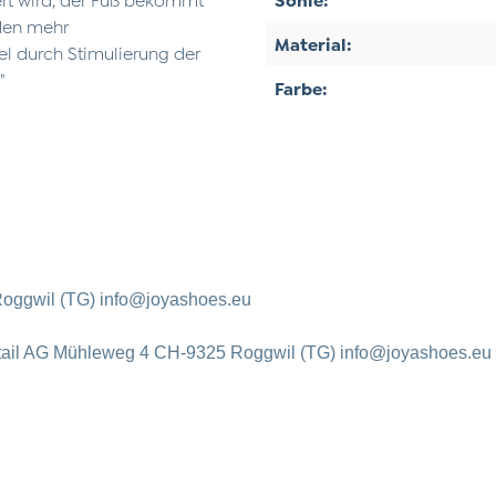
öden mehr
Material:
el durch Stimulierung der
"
Farbe:
oggwil (TG) info@joyashoes.eu
tail AG Mühleweg 4 CH-9325 Roggwil (TG) info@joyashoes.eu