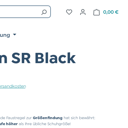
Du hast 0 Produkte auf d
0,00 €
Ware
tung
n SR Black
 Versandkosten
de Faustregel zur
Größenfindung
hat sich bewährt:
ufe höher
als Ihre übliche Schuhgröße!