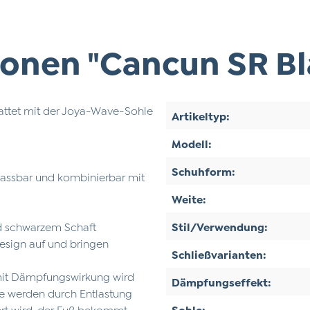
onen "Cancun SR Bl
tattet mit der Joya-Wave-Sohle
Artikeltyp:
Modell:
Schuhform:
passbar und kombinierbar mit
Weite:
nd schwarzem Schaft
Stil/Verwendung:
esign auf und bringen
Schließvarianten:
mit Dämpfungswirkung wird
Dämpfungseffekt:
nke werden durch Entlastung
ert wird, der Fuß bekommt
Sohle: