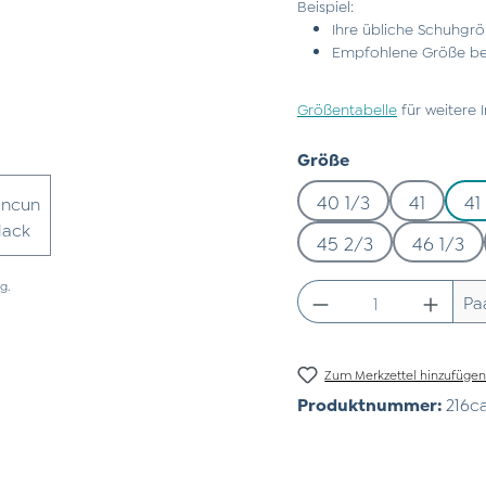
Beispiel:
Ihre übliche Schuhgrö
Empfohlene Größe bei
Größentabelle
für weitere 
auswählen
Größe
40 1/3
41
41
45 2/3
46 1/3
g.
Produkt Anzahl:
Pa
Zum Merkzettel hinzufüge
Produktnummer:
216c