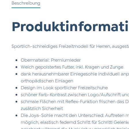
Beschreibung
Produktinformati
Sportlich-schneidiges Freizeitmodell für Herren, ausges
Obermaterial: Premiumleder
Weich gepolstertes Futter, inkl. Kragen und Zunge
dank herausnehmbarer Einlegesohle individuell an
orthopädischen Einlagen
Design im Look sportlicher Freizeitschuhe
schöner Farb-Kontrast zwischen Logo/Aufschrift u
schmale Flächen mit Reflex-Funktion frischen das D
zusätzlich Sicherheit
Die Joya-Sohle macht den Unterschied: Auftreten 
möglich, elastisch federnd Schritt für Schritt! Gele
geschont während die Muskulatur unmerklich traini