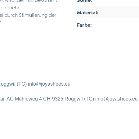
öden mehr
Material:
el durch Stimulierung der
"
Farbe:
oggwil (TG) info@joyashoes.eu
tail AG Mühleweg 4 CH-9325 Roggwil (TG) info@joyashoes.eu