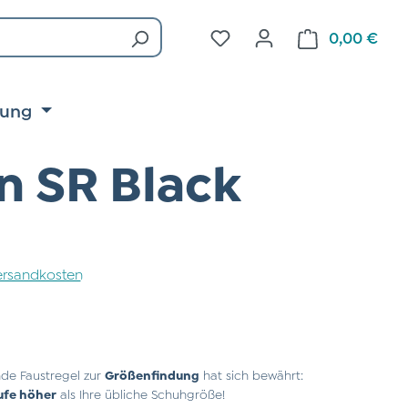
Du hast 0 Produkte auf d
0,00 €
Ware
tung
n SR Black
 Versandkosten
de Faustregel zur
Größenfindung
hat sich bewährt:
ufe höher
als Ihre übliche Schuhgröße!