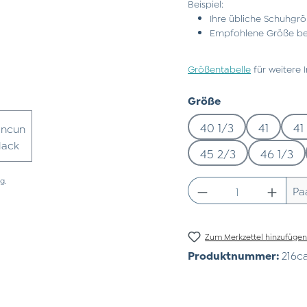
Beispiel:
Ihre übliche Schuhgrö
Empfohlene Größe bei
Größentabelle
für weitere 
auswählen
Größe
40 1/3
41
41
45 2/3
46 1/3
g.
Produkt Anzahl:
Pa
Zum Merkzettel hinzufüge
Produktnummer:
216c