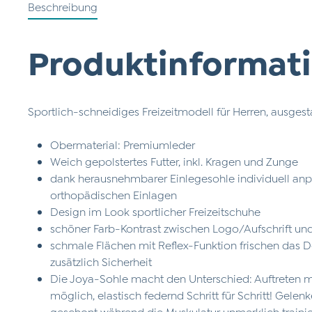
Beschreibung
Produktinformati
Sportlich-schneidiges Freizeitmodell für Herren, ausges
Obermaterial: Premiumleder
Weich gepolstertes Futter, inkl. Kragen und Zunge
dank herausnehmbarer Einlegesohle individuell an
orthopädischen Einlagen
Design im Look sportlicher Freizeitschuhe
schöner Farb-Kontrast zwischen Logo/Aufschrift u
schmale Flächen mit Reflex-Funktion frischen das D
zusätzlich Sicherheit
Die Joya-Sohle macht den Unterschied: Auftreten 
möglich, elastisch federnd Schritt für Schritt! Gele
geschont während die Muskulatur unmerklich traini