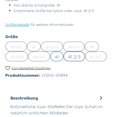
Ihre übliche Schuhgröße: 39
Empfohlene Größe bei kybun oder Joya: 39 2/3
Größentabelle
für weitere Informationen.
auswählen
Größe
36 1/3
37
37 2/3
38 1/3
39
(Diese Option ist zurzeit nicht verfügbar.)
(Diese Option ist zurzeit nicht verfügbar.)
(Diese Option ist zurzeit nicht verfü
(Diese Option ist zurzeit
(Diese Option 
39 2/3
40 1/3
41
41 2/3
42 1/3
(Diese Option ist zurzeit nicht verfügbar.)
(Diese Option ist zurzeit nicht verfügbar.)
(Diese Option ist zurzeit nicht ve
(Diese Optio
Zum Merkzettel hinzufügen
Produktnummer:
JY011A-151894
Beschreibung
Knöchelhohe Joya-Stieflette! Der Joya-Schuh im
natürlich-schlichten Wildleder-