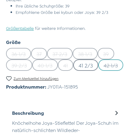
Ihre übliche Schuhgröße: 39
Empfohlene Größe bei kybun oder Joya: 39 2/3
Größentabelle
für weitere Informationen.
auswählen
Größe
36 1/3
37
37 2/3
38 1/3
39
(Diese Option ist zurzeit nicht verfügbar.)
(Diese Option ist zurzeit nicht verfügbar.)
(Diese Option ist zurzeit nicht verfü
(Diese Option ist zurzeit
(Diese Option 
39 2/3
40 1/3
41
41 2/3
42 1/3
(Diese Option ist zurzeit nicht verfügbar.)
(Diese Option ist zurzeit nicht verfügbar.)
(Diese Option ist zurzeit nicht ve
(Diese Optio
Zum Merkzettel hinzufügen
Produktnummer:
JY011A-151895
Beschreibung
Knöchelhohe Joya-Stieflette! Der Joya-Schuh im
natürlich-schlichten Wildleder-