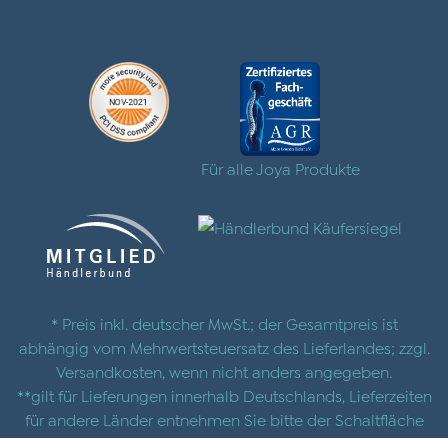
Für alle Joya Produkte
* Preis inkl. deutscher MwSt.; der Gesamtpreis ist
abhängig vom Mehrwertsteuersatz des Lieferlandes; zzgl.
Versandkosten
, wenn nicht anders angegeben.
**gilt für Lieferungen innerhalb Deutschlands, Lieferzeiten
für andere Länder entnehmen Sie bitte der Schaltfläche
mit den
Versandinformationen