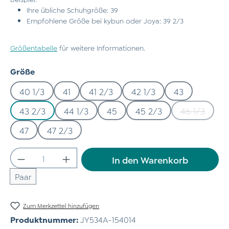
Ihre übliche Schuhgröße: 39
Empfohlene Größe bei kybun oder Joya: 39 2/3
Größentabelle
für weitere Informationen.
auswählen
Größe
40 1/3
41
41 2/3
42 1/3
43
43 2/3
44 1/3
45
45 2/3
46 1/3
(Diese Opt
47
47 2/3
Produkt Anzahl: Gib den gewünschten Wert
In den Warenkorb
Paar
Zum Merkzettel hinzufügen
Produktnummer:
JY534A-154014