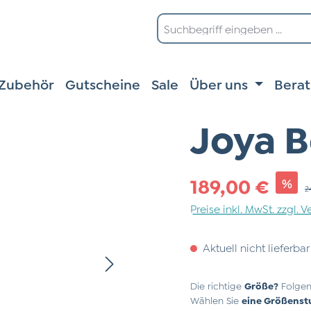
Zubehör
Gutscheine
Sale
Über uns
Bera
Joya B
Verkaufspreis:
189,00 €
%
R
2
Preise inkl. MwSt. zzgl.
Aktuell nicht lieferbar
Die richtige
Größe?
Folgen
Wählen Sie
eine Größenst