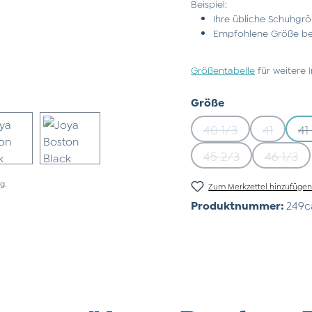
Beispiel:
Ihre übliche Schuhgrö
Empfohlene Größe bei
Größentabelle
für weitere 
auswählen
Größe
40 1/3
41
41
(Diese Option ist z
(Diese Op
45 2/3
46 1/3
(Diese Option ist z
(Diese
g.
Zum Merkzettel hinzufüge
Produktnummer:
249c