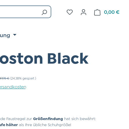
Du hast 0 Produkte auf d
0,00 €
Ware
tung
oston Black
egulärer Preis:
49,95 €
(24.38% gespart )
 Versandkosten
de Faustregel zur
Größenfindung
hat sich bewährt:
ufe höher
als Ihre übliche Schuhgröße!