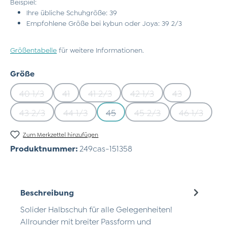
Beispiel:
Ihre übliche Schuhgröße: 39
Empfohlene Größe bei kybun oder Joya: 39 2/3
Größentabelle
für weitere Informationen.
auswählen
Größe
40 1/3
41
41 2/3
42 1/3
43
(Diese Option ist zurzeit nicht verfügbar.)
(Diese Option ist zurzeit nicht verfügbar.)
(Diese Option ist zurzeit nicht verfü
(Diese Option ist zurzeit
(Diese Option 
43 2/3
44 1/3
45
45 2/3
46 1/3
(Diese Option ist zurzeit nicht verfügbar.)
(Diese Option ist zurzeit nicht verfügbar.)
(Diese Option ist zurzeit nicht ve
(Diese Option ist zurze
(Diese Opt
Zum Merkzettel hinzufügen
Produktnummer:
249cas-151358
Beschreibung
Solider Halbschuh für alle Gelegenheiten!
Allrounder mit breiter Passform und