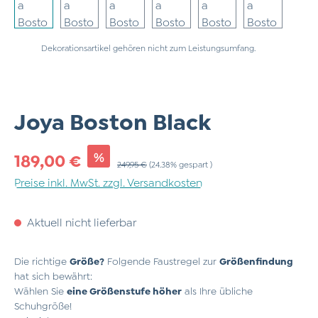
Dekorationsartikel gehören nicht zum Leistungsumfang.
Joya Boston Black
Verkaufspreis:
%
189,00 €
Regulärer Preis:
249,95 €
(24.38% gespart )
Preise inkl. MwSt. zzgl. Versandkosten
Aktuell nicht lieferbar
Die richtige
Größe?
Folgende Faustregel zur
Größenfindung
hat sich bewährt:
Wählen Sie
eine Größenstufe höher
als Ihre übliche
Schuhgröße!