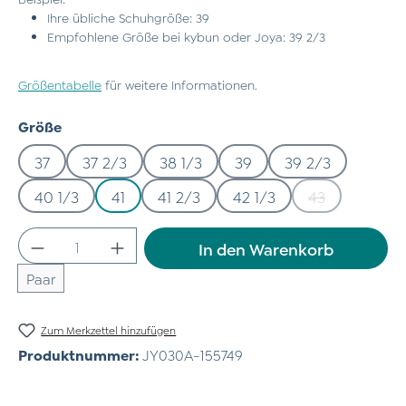
Ihre übliche Schuhgröße: 39
Empfohlene Größe bei kybun oder Joya: 39 2/3
Größentabelle
für weitere Informationen.
auswählen
Größe
37
37 2/3
38 1/3
39
39 2/3
40 1/3
41
41 2/3
42 1/3
43
(Diese Option 
Produkt Anzahl: Gib den gewünschten Wert
In den Warenkorb
Paar
Zum Merkzettel hinzufügen
Produktnummer:
JY030A-155749