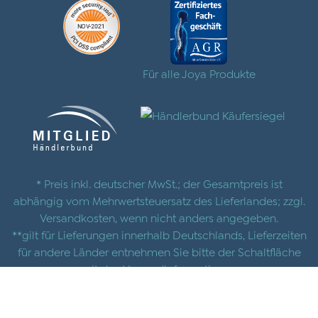
Für alle Joya Produkte
* Preis inkl. deutscher MwSt.; der Gesamtpreis ist
abhängig vom Mehrwertsteuersatz des Lieferlandes; zzgl.
Versandkosten
, wenn nicht anders angegeben.
**gilt für Lieferungen innerhalb Deutschlands, Lieferzeiten
für andere Länder entnehmen Sie bitte der Schaltfläche
mit den
Versandinformationen
© 2025 |
AGB
|
Datenschutz
|
Impressum