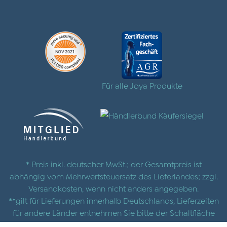
Für alle Joya Produkte
* Preis inkl. deutscher MwSt.; der Gesamtpreis ist
abhängig vom Mehrwertsteuersatz des Lieferlandes; zzgl.
Versandkosten
, wenn nicht anders angegeben.
**gilt für Lieferungen innerhalb Deutschlands, Lieferzeiten
für andere Länder entnehmen Sie bitte der Schaltfläche
mit den
Versandinformationen