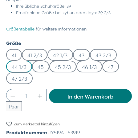
Ihre übliche Schuhgröße: 39
Empfohlene Größe bei kybun oder Joya: 39 2/3
Größentabelle
für weitere Informationen.
auswählen
Größe
41
41 2/3
42 1/3
43
43 2/3
44 1/3
45
45 2/3
46 1/3
47
47 2/3
Produkt Anzahl: Gib den gewünschten Wert
In den Warenkorb
Paar
Zum Merkzettel hinzufügen
Produktnummer:
JY519A-153919