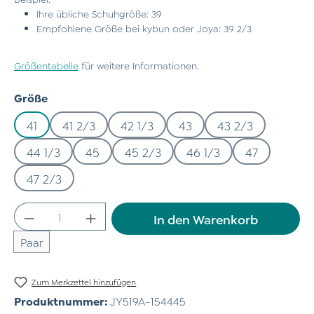
Ihre übliche Schuhgröße: 39
Empfohlene Größe bei kybun oder Joya: 39 2/3
Größentabelle
für weitere Informationen.
auswählen
Größe
41
41 2/3
42 1/3
43
43 2/3
44 1/3
45
45 2/3
46 1/3
47
47 2/3
Produkt Anzahl: Gib den gewünschten Wert
In den Warenkorb
Paar
Zum Merkzettel hinzufügen
Produktnummer:
JY519A-154445