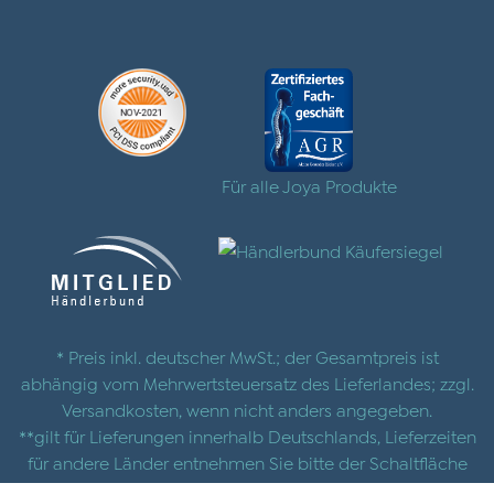
Für alle Joya Produkte
* Preis inkl. deutscher MwSt.; der Gesamtpreis ist
abhängig vom Mehrwertsteuersatz des Lieferlandes; zzgl.
Versandkosten
, wenn nicht anders angegeben.
**gilt für Lieferungen innerhalb Deutschlands, Lieferzeiten
für andere Länder entnehmen Sie bitte der Schaltfläche
mit den
Versandinformationen