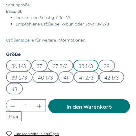
Schuhgröße!
Beispiel:
Ihre übliche Schuhgröße: 39
Empfohlene Größe bei kybun oder Joya: 39 2/3
Größentabelle
für weitere Informationen.
auswählen
Größe
36 1/3
37
37 2/3
38 1/3
39
39 2/3
40 1/3
41
41 2/3
42 1/3
43
Produkt Anzahl: Gib den gewünschten Wert
In den Warenkorb
Paar
Zum Merkzettel hinzufügen