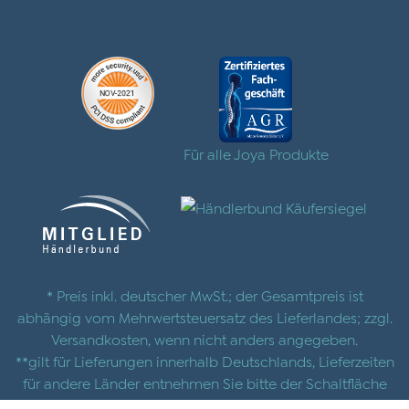
Für alle Joya Produkte
* Preis inkl. deutscher MwSt.; der Gesamtpreis ist
abhängig vom Mehrwertsteuersatz des Lieferlandes; zzgl.
Versandkosten
, wenn nicht anders angegeben.
**gilt für Lieferungen innerhalb Deutschlands, Lieferzeiten
für andere Länder entnehmen Sie bitte der Schaltfläche
mit den
Versandinformationen