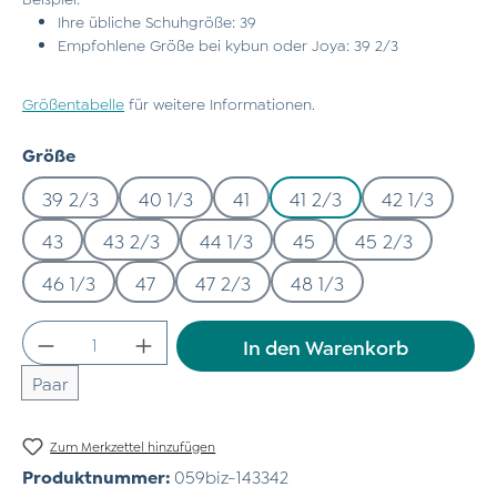
Ihre übliche Schuhgröße: 39
Empfohlene Größe bei kybun oder Joya: 39 2/3
Größentabelle
für weitere Informationen.
auswählen
Größe
39 2/3
40 1/3
41
41 2/3
42 1/3
43
43 2/3
44 1/3
45
45 2/3
46 1/3
47
47 2/3
48 1/3
Produkt Anzahl: Gib den gewünschten Wert
In den Warenkorb
Paar
Zum Merkzettel hinzufügen
Produktnummer:
059biz-143342