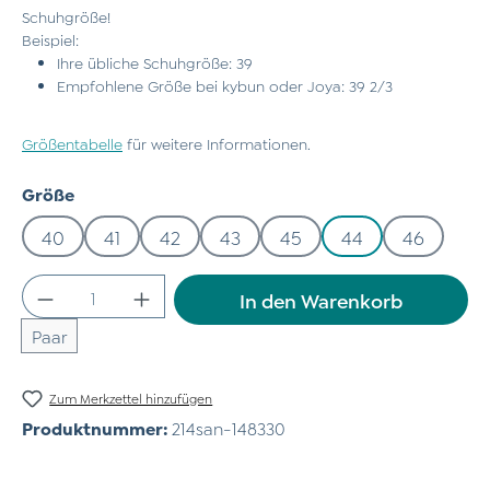
Schuhgröße!
Beispiel:
Ihre übliche Schuhgröße: 39
Empfohlene Größe bei kybun oder Joya: 39 2/3
Größentabelle
für weitere Informationen.
auswählen
Größe
40
41
42
43
45
44
46
Produkt Anzahl: Gib den gewünschten Wert
In den Warenkorb
Paar
Zum Merkzettel hinzufügen
Produktnummer:
214san-148330