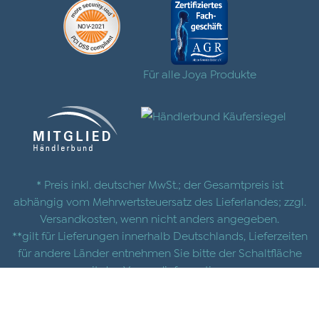
Für alle Joya Produkte
* Preis inkl. deutscher MwSt.; der Gesamtpreis ist
abhängig vom Mehrwertsteuersatz des Lieferlandes; zzgl.
Versandkosten
, wenn nicht anders angegeben.
**gilt für Lieferungen innerhalb Deutschlands, Lieferzeiten
für andere Länder entnehmen Sie bitte der Schaltfläche
mit den
Versandinformationen
© 2025 |
AGB
|
Datenschutz
|
Impressum