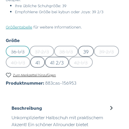
Ihre übliche Schuhgröße: 39
Empfohlene Größe bei kybun oder Joya: 39 2/3
Größentabelle
für weitere Informationen.
auswählen
Größe
36 1/3
37 2/3
38 1/3
39
39 2/3
(Diese Option ist zurzeit nicht verfügbar.)
(Diese Option ist zurzeit nicht verfügbar.)
(Diese Option ist zurzeit nicht 
(Diese Opti
40 1/3
41
41 2/3
42 1/3
(Diese Option ist zurzeit nicht verfügbar.)
(Diese Option ist zurzeit
Zum Merkzettel hinzufügen
Produktnummer:
883cas-156953
Beschreibung
Unkomplizierter Halbschuh mit praktischem
Akzent! Ein schöner Allrounder bietet