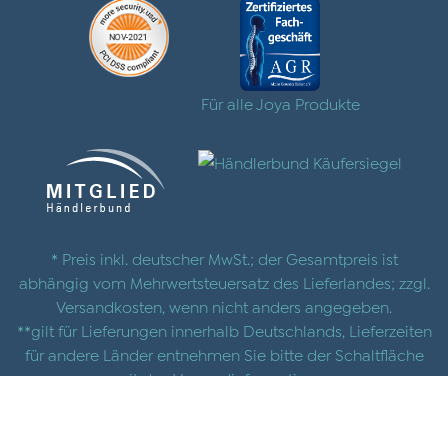
Für alle Joya Produkte
* Preis inkl. deutscher MwSt.; der Gesamtpreis ist
abhängig vom Mehrwertsteuersatz des Lieferlandes; zzgl.
Versandkosten
, wenn nicht anders angegeben.
**gilt für Lieferungen innerhalb Deutschlands, Lieferzeiten
für andere Länder entnehmen Sie bitte der Schaltfläche
mit den
Versandinformationen
© 2025 |
AGB
|
Datenschutz
|
Impressum