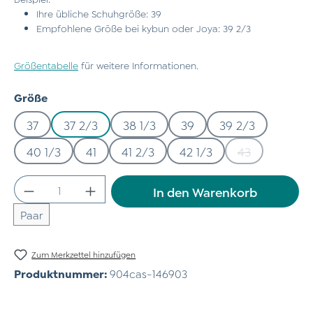
Ihre übliche Schuhgröße: 39
Empfohlene Größe bei kybun oder Joya: 39 2/3
Größentabelle
für weitere Informationen.
auswählen
Größe
37
37 2/3
38 1/3
39
39 2/3
40 1/3
41
41 2/3
42 1/3
43
(Diese Option 
Produkt Anzahl: Gib den gewünschten Wert
In den Warenkorb
Paar
Zum Merkzettel hinzufügen
Produktnummer:
904cas-146903