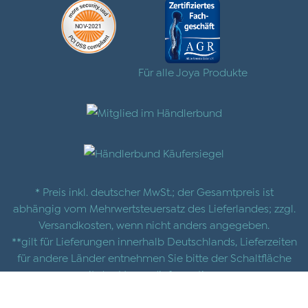
Für alle Joya Produkte
* Preis inkl. deutscher MwSt.; der Gesamtpreis ist
abhängig vom Mehrwertsteuersatz des Lieferlandes; zzgl.
Versandkosten
, wenn nicht anders angegeben.
**gilt für Lieferungen innerhalb Deutschlands, Lieferzeiten
für andere Länder entnehmen Sie bitte der Schaltfläche
mit den
Versandinformationen