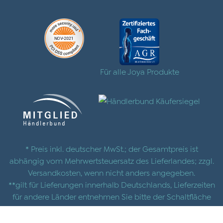
Für alle Joya Produkte
* Preis inkl. deutscher MwSt.; der Gesamtpreis ist
abhängig vom Mehrwertsteuersatz des Lieferlandes; zzgl.
Versandkosten
, wenn nicht anders angegeben.
**gilt für Lieferungen innerhalb Deutschlands, Lieferzeiten
für andere Länder entnehmen Sie bitte der Schaltfläche
mit den
Versandinformationen