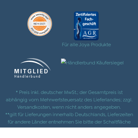
Für alle Joya Produkte
* Preis inkl. deutscher MwSt.; der Gesamtpreis ist
abhängig vom Mehrwertsteuersatz des Lieferlandes; zzgl.
Versandkosten
, wenn nicht anders angegeben.
**gilt für Lieferungen innerhalb Deutschlands, Lieferzeiten
für andere Länder entnehmen Sie bitte der Schaltfläche
mit den
Versandinformationen