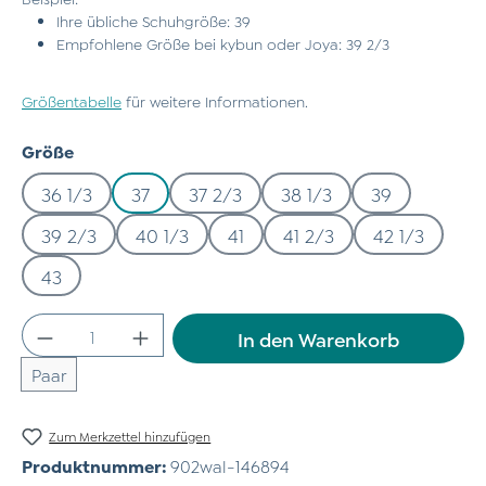
Ihre übliche Schuhgröße: 39
Empfohlene Größe bei kybun oder Joya: 39 2/3
Größentabelle
für weitere Informationen.
auswählen
Größe
36 1/3
37
37 2/3
38 1/3
39
39 2/3
40 1/3
41
41 2/3
42 1/3
43
Produkt Anzahl: Gib den gewünschten Wert
In den Warenkorb
Paar
Zum Merkzettel hinzufügen
Produktnummer:
902wal-146894