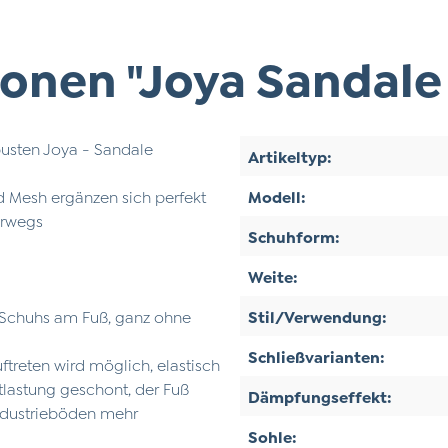
onen "Joya Sandale
usten Joya - Sandale
Artikeltyp:
 Mesh ergänzen sich perfekt
Modell:
terwegs
Schuhform:
Weite:
 Schuhs am Fuß, ganz ohne
Stil/Verwendung:
Schließvarianten:
treten wird möglich, elastisch
ntlastung geschont, der Fuß
Dämpfungseffekt:
ndustrieböden mehr
Sohle: