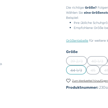
Die richtige
Größe?
Folgen
Wählen Sie
eine Größenst
Beispiel:
Ihre übliche Schuhgrö
Empfohlene Größe bei
Größentabelle
für weitere 
auswählen
Größe
39 2/3
40 1/3
(Diese Option ist z
(Diese
g.
44 1/3
45
4
(Diese Option ist zu
(Diese Op
Zum Merkzettel hinzufüge
Produktnummer:
230s