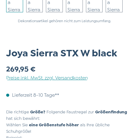
Dekorationsartikel gehören nicht zum Leistungsumfang.
Joya Sierra STX W black
Regulärer Preis:
269,95 €
Preise inkl. MwSt. zzgl. Versandkosten
Lieferzeit 8-10 Tage**
Die richtige
Größe?
Folgende Faustregel zur
Größenfindung
hat sich bewährt:
Wählen Sie
eine Größenstufe höher
als Ihre übliche
Schuhgröße!
Beispiel: