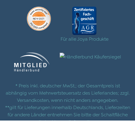
Für alle Joya Produkte
* Preis inkl. deutscher MwSt.; der Gesamtpreis ist
abhängig vom Mehrwertsteuersatz des Lieferlandes; zzgl.
Versandkosten
, wenn nicht anders angegeben.
**gilt für Lieferungen innerhalb Deutschlands, Lieferzeiten
für andere Länder entnehmen Sie bitte der Schaltfläche
mit den
Versandinformationen