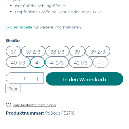
Ihre übliche Schuhgröße: 39
Empfohlene Größe bei kybun oder Joya: 39 2/3
Größentabelle
für weitere Informationen.
auswählen
Größe
37
37 2/3
38 1/3
39
39 2/3
40 1/3
41
41 2/3
42 1/3
43
(Diese Option 
Produkt Anzahl: Gib den gewünschten Wert
In den Warenkorb
Paar
Zum Merkzettel hinzufügen
Produktnummer:
968out-152718