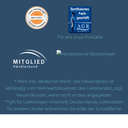
Für alle Joya Produkte
* Preis inkl. deutscher MwSt.; der Gesamtpreis ist
abhängig vom Mehrwertsteuersatz des Lieferlandes; zzgl.
Versandkosten
, wenn nicht anders angegeben.
**gilt für Lieferungen innerhalb Deutschlands, Lieferzeiten
für andere Länder entnehmen Sie bitte der Schaltfläche
mit den
Versandinformationen