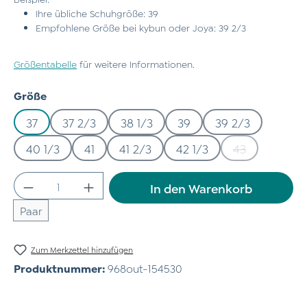
Ihre übliche Schuhgröße: 39
Empfohlene Größe bei kybun oder Joya: 39 2/3
Größentabelle
für weitere Informationen.
auswählen
Größe
37
37 2/3
38 1/3
39
39 2/3
40 1/3
41
41 2/3
42 1/3
43
(Diese Option 
Produkt Anzahl: Gib den gewünschten Wert
In den Warenkorb
Paar
Zum Merkzettel hinzufügen
Produktnummer:
968out-154530