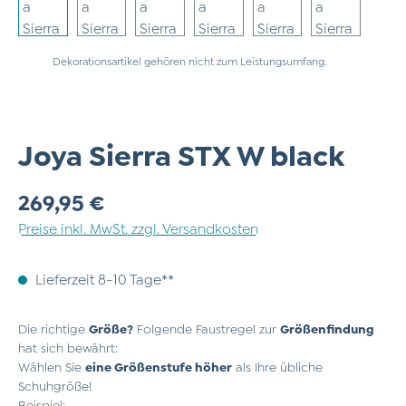
Dekorationsartikel gehören nicht zum Leistungsumfang.
Joya Sierra STX W black
Regulärer Preis:
269,95 €
Preise inkl. MwSt. zzgl. Versandkosten
Lieferzeit 8-10 Tage**
Die richtige
Größe?
Folgende Faustregel zur
Größenfindung
hat sich bewährt:
Wählen Sie
eine Größenstufe höher
als Ihre übliche
Schuhgröße!
Beispiel: