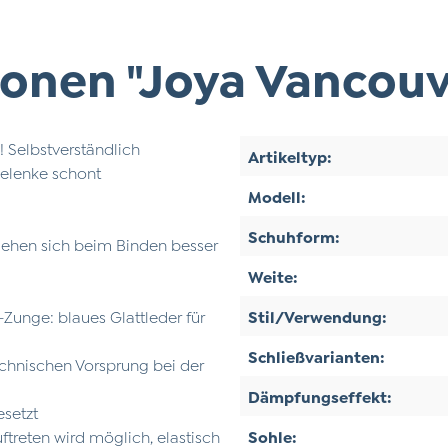
onen "Joya Vancouv
 Selbstverständlich
Artikeltyp:
Gelenke schont
Modell:
Schuhform:
iehen sich beim Binden besser
Weite:
-Zunge: blaues Glattleder für
Stil/Verwendung:
Schließvarianten:
chnischen Vorsprung bei der
Dämpfungseffekt:
esetzt
treten wird möglich, elastisch
Sohle: