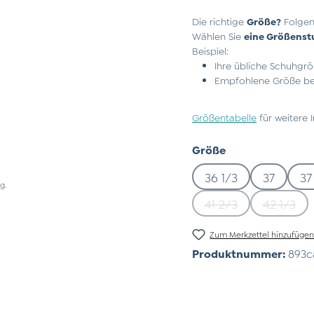
Die richtige
Größe?
Folgen
Wählen Sie
eine Größenst
Beispiel:
Ihre übliche Schuhgrö
Empfohlene Größe bei
Größentabelle
für weitere 
auswählen
Größe
36 1/3
37
37
g.
41 2/3
42 1/3
(Diese Option ist zu
(Diese 
Zum Merkzettel hinzufüge
Produktnummer:
893c