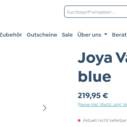
Zubehör
Gutscheine
Sale
Über uns
Bera
Joya V
blue
Regulärer Preis:
219,95 €
Preise inkl. MwSt. zzgl.
Aktuell nicht lieferbar