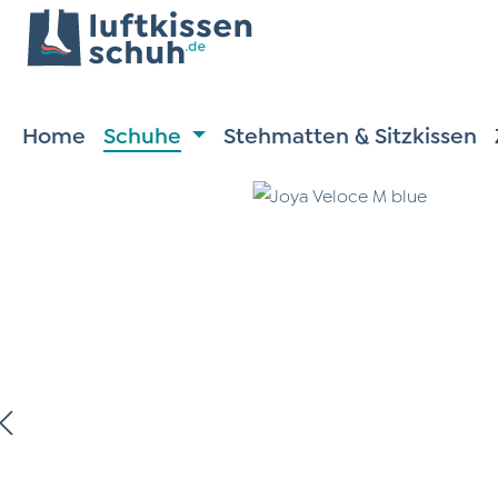
m Hauptinhalt springen
Zur Suche springen
Zur Hauptnavigation springen
Home
Schuhe
Stehmatten & Sitzkissen
ildergalerie überspringen