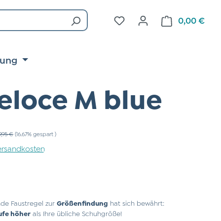
Du hast 0 Produkte auf d
0,00 €
Ware
tung
eloce M blue
ulärer Preis:
9,95 €
(16.67% gespart )
 Versandkosten
de Faustregel zur
Größenfindung
hat sich bewährt:
ufe höher
als Ihre übliche Schuhgröße!