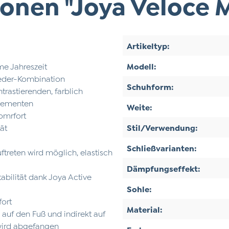
onen "Joya Veloce M
Artikeltyp:
rme Jahreszeit
Modell:
leder-Kombination
Schuhform:
rastierenden, farblich
Elementen
Weite:
Komrfort
tät
Stil/Verwendung:
Schließvarianten:
treten wird möglich, elastisch
Dämpfungseffekt:
bilität dank Joya Active
Sohle:
fort
Material:
auf den Fuß und indirekt auf
wird abgefangen