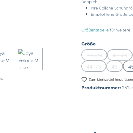
Beispiel:
Ihre übliche Schuhgrö
Empfohlene Größe bei
Größentabelle
für weitere 
auswählen
Größe
39 2/3
40 1/3
(Diese Option ist z
(Diese
44 1/3
45
4
(Diese Option ist zu
(Diese Op
g.
Zum Merkzettel hinzufüge
Produktnummer:
252s