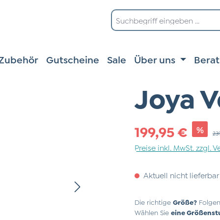
Zubehör
Gutscheine
Sale
Über uns
Bera
Joya V
Verkaufspreis:
199,95 €
%
Reg
23
Preise inkl. MwSt. zzgl.
Aktuell nicht lieferbar
Die richtige
Größe?
Folgen
Wählen Sie
eine Größenst