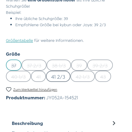
Schuhgröße!
Beispiel:
Ihre übliche Schuhgröße: 39
Empfohlene Größe bei kybun oder Joya: 39 2/3
Größentabelle
für weitere Informationen.
auswählen
Größe
37
37 2/3
38 1/3
39
39 2/3
(Diese Option ist zurzeit nicht verfügbar.)
(Diese Option ist zurzeit nicht verfügbar.)
(Diese Option ist zurzeit nicht verfü
(Diese Option ist zurzeit n
(Diese Option is
40 1/3
41
41 2/3
42 1/3
43
(Diese Option ist zurzeit nicht verfügbar.)
(Diese Option ist zurzeit nicht verfügbar.)
(Diese Option ist zurzeit
(Diese Option 
Zum Merkzettel hinzufügen
Produktnummer:
JY052A-154521
Beschreibung