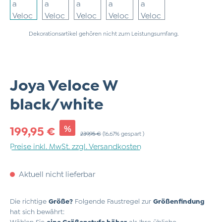
Dekorationsartikel gehören nicht zum Leistungsumfang.
Joya Veloce W
black/white
Verkaufspreis:
%
199,95 €
Regulärer Preis:
239,95 €
(16.67% gespart )
Preise inkl. MwSt. zzgl. Versandkosten
Aktuell nicht lieferbar
Die richtige
Größe?
Folgende Faustregel zur
Größenfindung
hat sich bewährt:
Wählen Sie
eine Größenstufe höher
als Ihre übliche