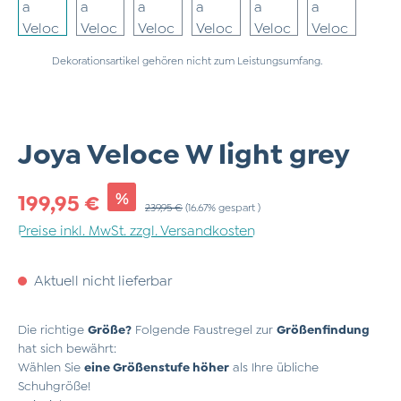
Dekorationsartikel gehören nicht zum Leistungsumfang.
Joya Veloce W light grey
Verkaufspreis:
%
199,95 €
Regulärer Preis:
239,95 €
(16.67% gespart )
Preise inkl. MwSt. zzgl. Versandkosten
Aktuell nicht lieferbar
Die richtige
Größe?
Folgende Faustregel zur
Größenfindung
hat sich bewährt:
Wählen Sie
eine Größenstufe höher
als Ihre übliche
Schuhgröße!