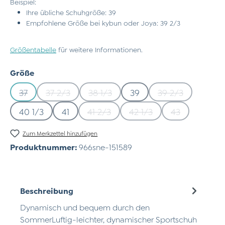
Beispiel:
Ihre übliche Schuhgröße: 39
Empfohlene Größe bei kybun oder Joya: 39 2/3
Größentabelle
für weitere Informationen.
auswählen
Größe
37
37 2/3
38 1/3
39
39 2/3
(Diese Option ist zurzeit nicht verfügbar.)
(Diese Option ist zurzeit nicht verfügbar.)
(Diese Option ist zurzeit nicht verfü
(Diese Option is
40 1/3
41
41 2/3
42 1/3
43
(Diese Option ist zurzeit nicht verfü
(Diese Option ist zurzeit
(Diese Option 
Zum Merkzettel hinzufügen
Produktnummer:
966sne-151589
Beschreibung
Dynamisch und bequem durch den
SommerLuftig-leichter, dynamischer Sportschuh