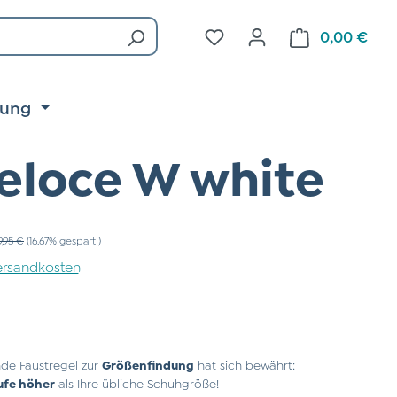
Du hast 0 Produkte auf d
0,00 €
Ware
tung
eloce W white
ulärer Preis:
9,95 €
(16.67% gespart )
 Versandkosten
de Faustregel zur
Größenfindung
hat sich bewährt:
ufe höher
als Ihre übliche Schuhgröße!