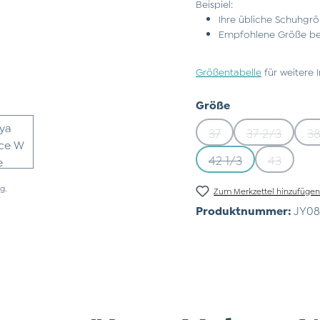
Beispiel:
Ihre übliche Schuhgrö
Empfohlene Größe bei
Größentabelle
für weitere 
auswählen
Größe
37
37 2/3
38
(Diese Option ist zurz
(Diese Opti
42 1/3
43
(Diese Option ist zu
(Diese Op
g.
Zum Merkzettel hinzufüge
Produktnummer:
JY08