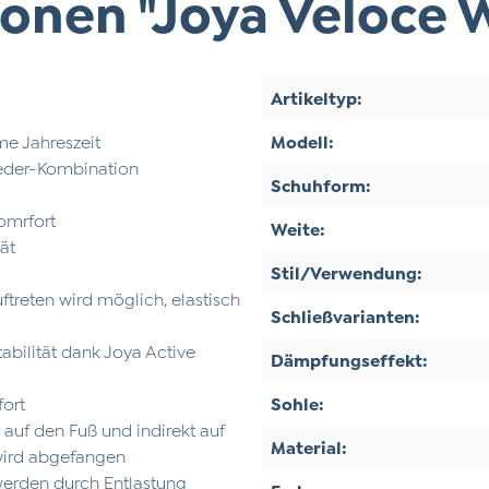
onen "Joya Veloce 
Artikeltyp:
rme Jahreszeit
Modell:
leder-Kombination
Schuhform:
Komrfort
Weite:
tät
Stil/Verwendung:
treten wird möglich, elastisch
Schließvarianten:
bilität dank Joya Active
Dämpfungseffekt:
fort
Sohle:
auf den Fuß und indirekt auf
Material:
wird abgefangen
erden durch Entlastung