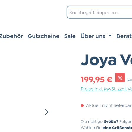
Zubehör
Gutscheine
Sale
Über uns
Bera
Joya V
Verkaufspreis:
199,95 €
%
Reg
23
Preise inkl. MwSt. zzgl.
Aktuell nicht lieferbar
Die richtige
Größe?
Folgen
Wählen Sie
eine Größenst