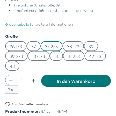
Ihre übliche Schuhgröße: 39
Empfohlene Größe bei kybun oder Joya: 39 2/3
Größentabelle
für weitere Informationen.
auswählen
Größe
36 1/3
37
37 2/3
38 1/3
39
39 2/3
40 1/3
41
41 2/3
42 1/3
43
Produkt Anzahl: Gib den gewünschten Wert
In den Warenkorb
Paar
Zum Merkzettel hinzufügen
Produktnummer:
874cas-145674