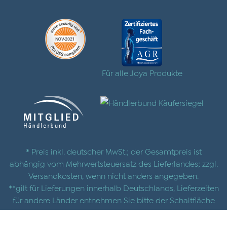
Für alle Joya Produkte
* Preis inkl. deutscher MwSt.; der Gesamtpreis ist
abhängig vom Mehrwertsteuersatz des Lieferlandes; zzgl.
Versandkosten
, wenn nicht anders angegeben.
**gilt für Lieferungen innerhalb Deutschlands, Lieferzeiten
für andere Länder entnehmen Sie bitte der Schaltfläche
mit den
Versandinformationen