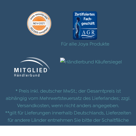
Für alle Joya Produkte
* Preis inkl. deutscher MwSt.; der Gesamtpreis ist
abhängig vom Mehrwertsteuersatz des Lieferlandes; zzgl.
Versandkosten
, wenn nicht anders angegeben.
**gilt für Lieferungen innerhalb Deutschlands, Lieferzeiten
für andere Länder entnehmen Sie bitte der Schaltfläche
mit den
Versandinformationen