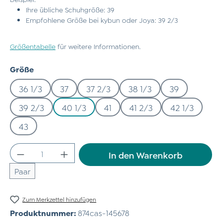
Ihre übliche Schuhgröße: 39
Empfohlene Größe bei kybun oder Joya: 39 2/3
Größentabelle
für weitere Informationen.
auswählen
Größe
36 1/3
37
37 2/3
38 1/3
39
39 2/3
40 1/3
41
41 2/3
42 1/3
43
Produkt Anzahl: Gib den gewünschten Wert
In den Warenkorb
Paar
Zum Merkzettel hinzufügen
Produktnummer:
874cas-145678