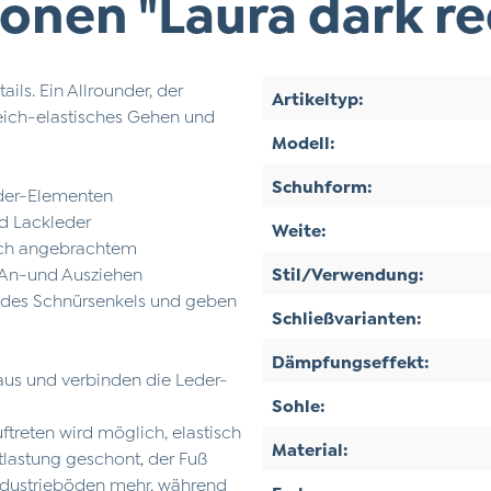
nen "Laura dark re
ils. Ein Allrounder, der
Artikeltyp:
weich-elastisches Gehen und
Modell:
Schuhform:
eder-Elementen
d Lackleder
Weite:
lich angebrachtem
s An-und Ausziehen
Stil/Verwendung:
n des Schnürsenkels und geben
Schließvarianten:
Dämpfungseffekt:
aus und verbinden die Leder-
Sohle:
treten wird möglich, elastisch
Material:
ntlastung geschont, der Fuß
ndustrieböden mehr, während