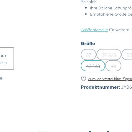
Beispiel:
Ihre übliche Schuhgrö
Empfohlene Größe bei
Größentabelle
für weitere 
auswählen
Größe
37
37 2/3
38
(Diese Option ist zurz
(Diese Opti
42 1/3
43
(Diese Option ist zu
(Diese Op
g.
Zum Merkzettel hinzufüge
Produktnummer:
JY06