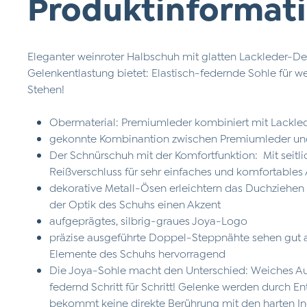
Produktinformatio
Eleganter weinroter Halbschuh mit glatten Lackleder-Deta
Gelenkentlastung bietet: Elastisch-federnde Sohle für 
Stehen!
Obermaterial: Premiumleder kombiniert mit Lackl
gekonnte Kombinantion zwischen Premiumleder un
Der Schnürschuh mit der Komfortfunktion: Mit seit
Reißverschluss für sehr einfaches und komfortable
dekorative Metall-Ösen erleichtern das Duchziehe
der Optik des Schuhs einen Akzent
aufgeprägtes, silbrig-graues Joya-Logo
präzise ausgeführte Doppel-Steppnähte sehen gut 
Elemente des Schuhs hervorragend
Die Joya-Sohle macht den Unterschied: Weiches Auf
federnd Schritt für Schritt! Gelenke werden durch E
bekommt keine direkte Berührung mit den harten I