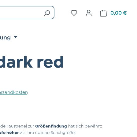
Du hast 0 Produkte auf d
0,00 €
Ware
tung
dark red
 Versandkosten
de Faustregel zur
Größenfindung
hat sich bewährt:
ufe höher
als Ihre übliche Schuhgröße!