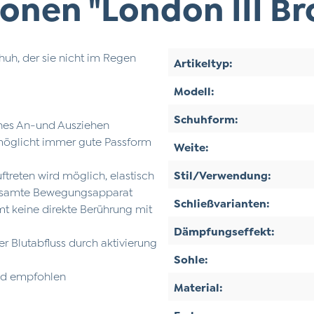
onen "London III B
uh, der sie nicht im Regen
Artikeltyp:
Modell:
Schuhform:
aches An-und Ausziehen
rmöglicht immer gute Passform
Weite:
treten wird möglich, elastisch
Stil/Verwendung:
r gesamte Bewegungsapparat
Schließvarianten:
t keine direkte Berührung mit
Dämpfungseffekt:
der Blutabfluss durch aktivierung
Sohle:
nd empfohlen
Material: