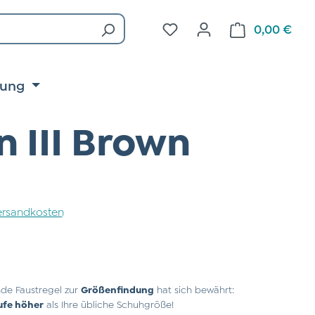
Du hast 0 Produkte auf d
0,00 €
Ware
tung
 III Brown
 Versandkosten
de Faustregel zur
Größenfindung
hat sich bewährt:
ufe höher
als Ihre übliche Schuhgröße!