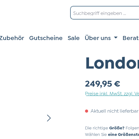
Zubehör
Gutscheine
Sale
Über uns
Bera
London
Regulärer Preis:
249,95 €
Preise inkl. MwSt. zzgl.
Aktuell nicht lieferbar
Die richtige
Größe?
Folgen
Wählen Sie
eine Größenst