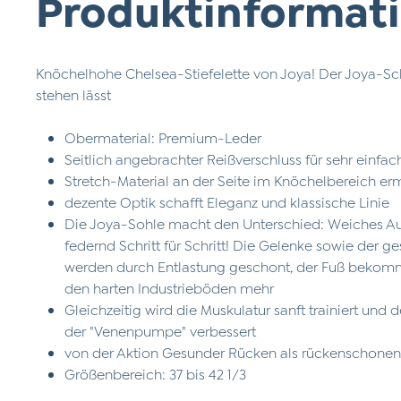
Produktinformati
Knöchelhohe Chelsea-Stiefelette von Joya! Der Joya-Sch
stehen lässt
Obermaterial: Premium-Leder
Seitlich angebrachter Reißverschluss für sehr einf
Stretch-Material an der Seite im Knöchelbereich e
dezente Optik schafft Eleganz und klassische Linie
Die Joya-Sohle macht den Unterschied: Weiches Auf
federnd Schritt für Schritt! Die Gelenke sowie de
werden durch Entlastung geschont, der Fuß bekomm
den harten Industrieböden mehr
Gleichzeitig wird die Muskulatur sanft trainiert und 
der "Venenpumpe" verbessert
von der Aktion Gesunder Rücken als rückenschone
Größenbereich: 37 bis 42 1/3