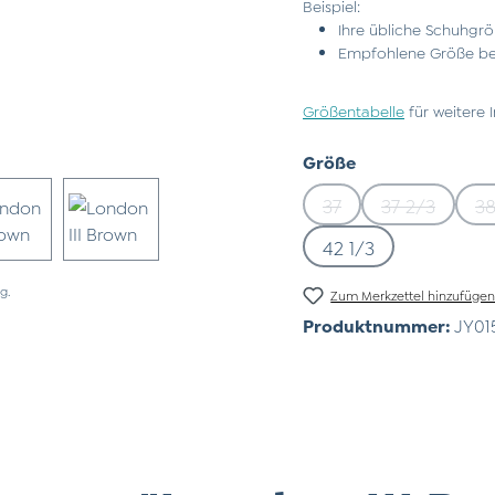
Beispiel:
Ihre übliche Schuhgrö
Empfohlene Größe bei
Größentabelle
für weitere 
auswählen
Größe
37
37 2/3
38
(Diese Option ist zurz
(Diese Opti
42 1/3
g.
Zum Merkzettel hinzufüge
Produktnummer:
JY01