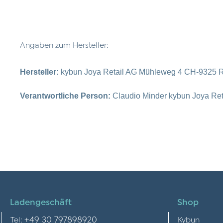
Angaben zum Hersteller:
Hersteller:
kybun Joya Retail AG Mühleweg 4 CH-9325 R
Verantwortliche Person:
Claudio Minder kybun Joya Re
Ladengeschäft
Shop
+49 30 797898920
Tel:
Kybun