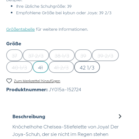
Ihre übliche Schuhgröße: 39
Empfohlene Größe bei kybun oder Joya: 39 2/3
Größentabelle
für weitere Informationen.
auswählen
Größe
37
37 2/3
38 1/3
39
39 2/3
(Diese Option ist zurzeit nicht verfügbar.)
(Diese Option ist zurzeit nicht verfügbar.)
(Diese Option ist zurzeit nicht verfü
(Diese Option ist zurzeit n
(Diese Option is
40 1/3
41
41 2/3
42 1/3
(Diese Option ist zurzeit nicht verfügbar.)
(Diese Option ist zurzeit nicht verfügbar.)
(Diese Option ist zurzeit nicht verfü
Zum Merkzettel hinzufügen
Produktnummer:
JY015a-152724
Beschreibung
Knöchelhohe Chelsea-Stiefelette von Joya! Der
Joya-Schuh, der sie nicht im Regen stehen