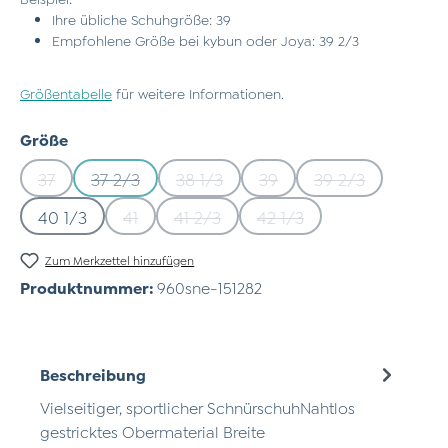
Ihre übliche Schuhgröße: 39
Empfohlene Größe bei kybun oder Joya: 39 2/3
Größentabelle
für weitere Informationen.
auswählen
Größe
37
37 2/3
38 1/3
39
39 2/3
(Diese Option ist zurzeit nicht verfügbar.)
(Diese Option ist zurzeit nicht verfügbar.)
(Diese Option ist zurzeit nicht verfü
(Diese Option ist zurzeit n
(Diese Option is
40 1/3
41
41 2/3
42 1/3
(Diese Option ist zurzeit nicht verfügbar.)
(Diese Option ist zurzeit nicht verfü
(Diese Option ist zurzeit
Zum Merkzettel hinzufügen
Produktnummer:
960sne-151282
Beschreibung
Vielseitiger, sportlicher SchnürschuhNahtlos
gestricktes Obermaterial Breite