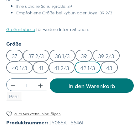
Ihre übliche Schuhgröße: 39
Empfohlene Größe bei kybun oder Joya: 39 2/3
Größentabelle
für weitere Informationen.
auswählen
Größe
37
37 2/3
38 1/3
39
39 2/3
40 1/3
41
41 2/3
42 1/3
43
Produkt Anzahl: Gib den gewünschten Wert
In den Warenkorb
Paar
Zum Merkzettel hinzufügen
Produktnummer:
JY086A-156461