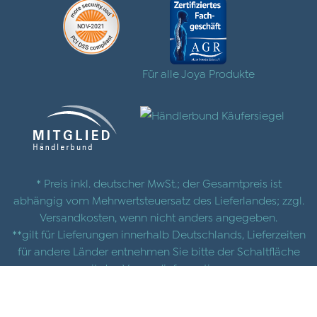
Für alle Joya Produkte
* Preis inkl. deutscher MwSt.; der Gesamtpreis ist
abhängig vom Mehrwertsteuersatz des Lieferlandes; zzgl.
Versandkosten
, wenn nicht anders angegeben.
**gilt für Lieferungen innerhalb Deutschlands, Lieferzeiten
für andere Länder entnehmen Sie bitte der Schaltfläche
mit den
Versandinformationen
© 2025 |
AGB
|
Datenschutz
|
Impressum