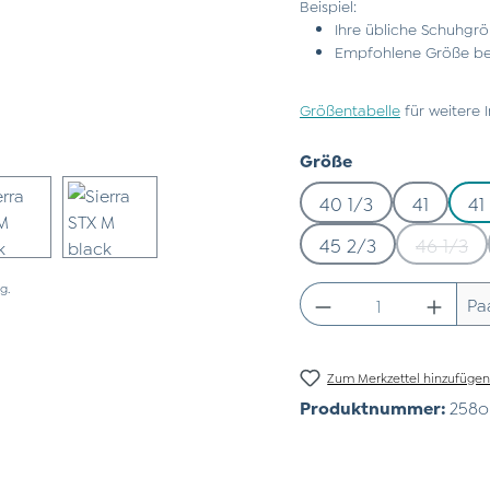
Beispiel:
Ihre übliche Schuhgrö
Empfohlene Größe bei
Größentabelle
für weitere 
auswählen
Größe
40 1/3
41
41
45 2/3
46 1/3
(Diese
g.
Produkt Anzahl:
Pa
Zum Merkzettel hinzufüge
Produktnummer:
258o