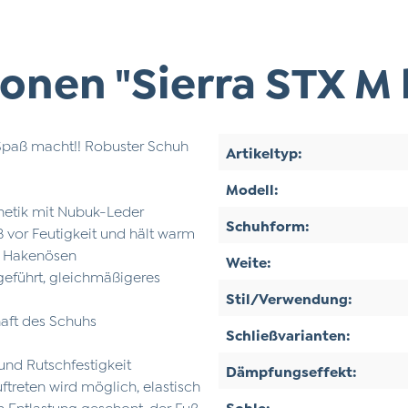
onen "Sierra STX M 
 Spaß macht!! Robuster Schuh
Artikeltyp:
Modell:
hetik mit Nubuk-Leder
Schuhform:
vor Feutigkeit und hält warm
re Hakenösen
Weite:
geführt, gleichmäßigeres
Stil/Verwendung:
haft des Schuhs
Schließvarianten:
t und Rutschfestigkeit
Dämpfungseffekt:
treten wird möglich, elastisch
ch Entlastung geschont, der Fuß
Sohle: