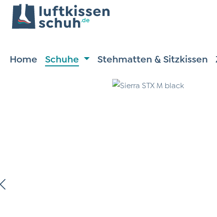
m Hauptinhalt springen
Zur Suche springen
Zur Hauptnavigation springen
Home
Schuhe
Stehmatten & Sitzkissen
ildergalerie überspringen