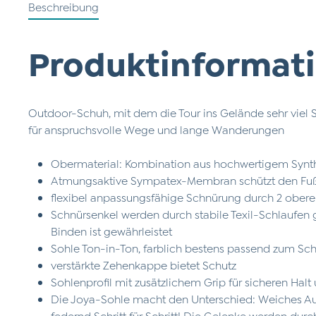
Beschreibung
Produktinformati
Outdoor-Schuh, mit dem die Tour ins Gelände sehr viel
für anspruchsvolle Wege und lange Wanderungen
Obermaterial: Kombination aus hochwertigem Synt
Atmungsaktive Sympatex-Membran schützt den Fuß 
flexibel anpassungsfähige Schnürung durch 2 obe
Schnürsenkel werden durch stabile Texil-Schlaufen 
Binden ist gewährleistet
Sohle Ton-in-Ton, farblich bestens passend zum Sc
verstärkte Zehenkappe bietet Schutz
Sohlenprofil mit zusätzlichem Grip für sicheren Hal
Die Joya-Sohle macht den Unterschied: Weiches Auf
federnd Schritt für Schritt! Die Gelenke werden dur