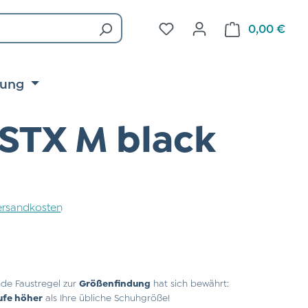
Du hast 0 Produkte auf d
0,00 €
Ware
tung
 STX M black
 Versandkosten
de Faustregel zur
Größenfindung
hat sich bewährt:
ufe höher
als Ihre übliche Schuhgröße!