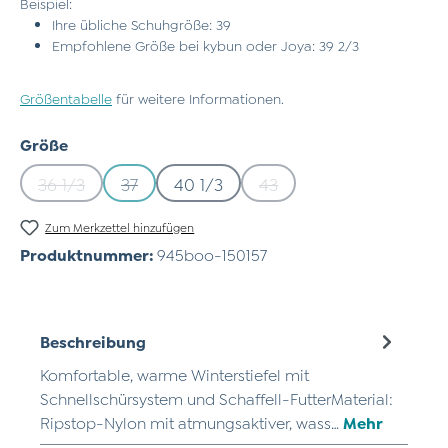
Beispiel:
Ihre übliche Schuhgröße: 39
Empfohlene Größe bei kybun oder Joya: 39 2/3
Größentabelle
für weitere Informationen.
auswählen
Größe
36 1/3
37
40 1/3
43
(Diese Option ist zurzeit nicht verfügbar.)
(Diese Option ist zurzeit nicht verfügbar.)
(Diese Option ist zurzeit n
Zum Merkzettel hinzufügen
Produktnummer:
945boo-150157
Beschreibung
Komfortable, warme Winterstiefel mit
Schnellschürsystem und Schaffell-FutterMaterial:
Ripstop-Nylon mit atmungsaktiver, wass…
Mehr