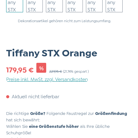
Dekorationsartikel gehören nicht zum Leistungsumfang.
Tiffany STX Orange
Verkaufspreis:
%
179,95 €
Regulärer Preis:
229,95 €
(21.74% gespart )
Preise inkl. MwSt. zzgl. Versandkosten
Aktuell nicht lieferbar
Die richtige
Größe?
Folgende Faustregel zur
Größenfindung
hat sich bewährt:
Wählen Sie
eine Größenstufe höher
als Ihre übliche
Schuhgröße!