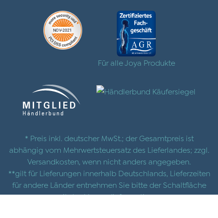
Für alle Joya Produkte
* Preis inkl. deutscher MwSt.; der Gesamtpreis ist
abhängig vom Mehrwertsteuersatz des Lieferlandes; zzgl.
Versandkosten
, wenn nicht anders angegeben.
**gilt für Lieferungen innerhalb Deutschlands, Lieferzeiten
für andere Länder entnehmen Sie bitte der Schaltfläche
mit den
Versandinformationen