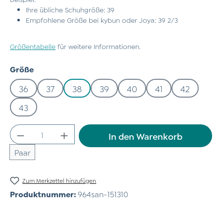
Ihre übliche Schuhgröße: 39
Empfohlene Größe bei kybun oder Joya: 39 2/3
Größentabelle
für weitere Informationen.
auswählen
Größe
36
37
38
39
40
41
42
43
Produkt Anzahl: Gib den gewünschten Wert
In den Warenkorb
Paar
Zum Merkzettel hinzufügen
Produktnummer:
964san-151310