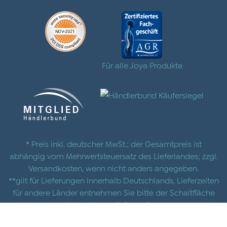
Für alle Joya Produkte
* Preis inkl. deutscher MwSt.; der Gesamtpreis ist
abhängig vom Mehrwertsteuersatz des Lieferlandes; zzgl.
Versandkosten
, wenn nicht anders angegeben.
**gilt für Lieferungen innerhalb Deutschlands, Lieferzeiten
für andere Länder entnehmen Sie bitte der Schaltfläche
mit den
Versandinformationen