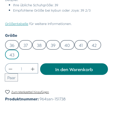
Ihre übliche Schuhgröße: 39
Empfohlene Größe bei kybun oder Joya: 39 2/3
Größentabelle
für weitere Informationen.
auswählen
Größe
36
37
38
39
40
41
42
43
Produkt Anzahl: Gib den gewünschten Wert
In den Warenkorb
Paar
Zum Merkzettel hinzufügen
Produktnummer:
964san-151738