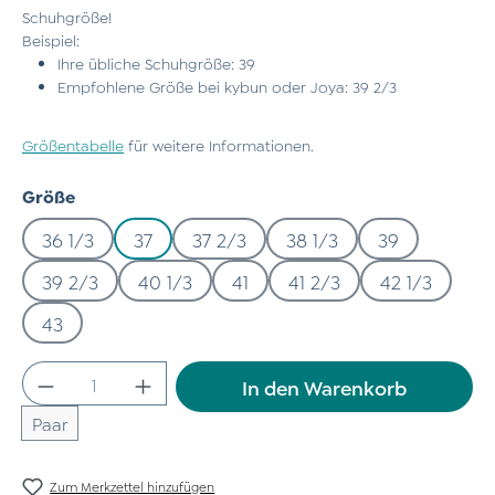
Schuhgröße!
Beispiel:
Ihre übliche Schuhgröße: 39
Empfohlene Größe bei kybun oder Joya: 39 2/3
Größentabelle
für weitere Informationen.
auswählen
Größe
36 1/3
37
37 2/3
38 1/3
39
39 2/3
40 1/3
41
41 2/3
42 1/3
43
Produkt Anzahl: Gib den gewünschten Wert
In den Warenkorb
Paar
Zum Merkzettel hinzufügen