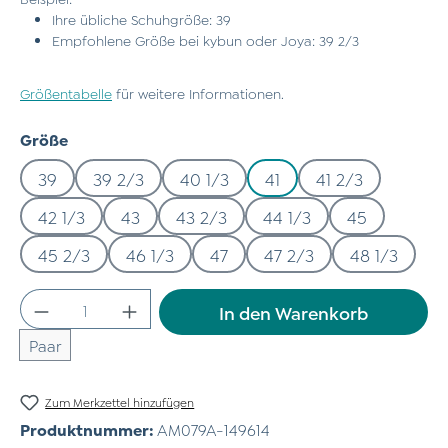
Ihre übliche Schuhgröße: 39
Empfohlene Größe bei kybun oder Joya: 39 2/3
Größentabelle
für weitere Informationen.
auswählen
Größe
39
39 2/3
40 1/3
41
41 2/3
42 1/3
43
43 2/3
44 1/3
45
45 2/3
46 1/3
47
47 2/3
48 1/3
Produkt Anzahl: Gib den gewünschten Wert
In den Warenkorb
Paar
Zum Merkzettel hinzufügen
Produktnummer:
AM079A-149614