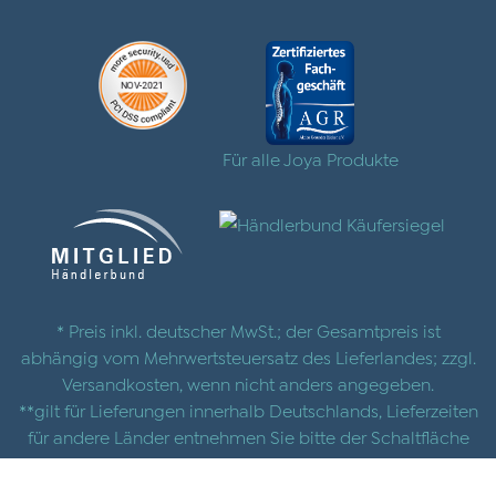
Für alle Joya Produkte
* Preis inkl. deutscher MwSt.; der Gesamtpreis ist
abhängig vom Mehrwertsteuersatz des Lieferlandes; zzgl.
Versandkosten
, wenn nicht anders angegeben.
**gilt für Lieferungen innerhalb Deutschlands, Lieferzeiten
für andere Länder entnehmen Sie bitte der Schaltfläche
mit den
Versandinformationen