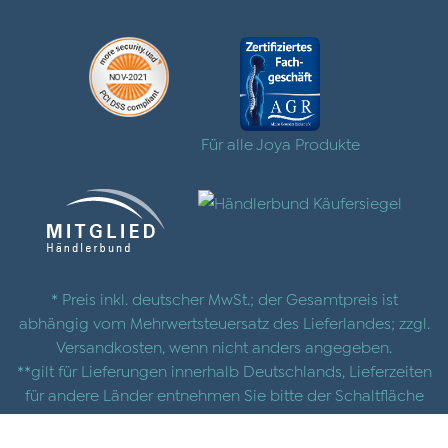
Für alle Joya Produkte
* Preis inkl. deutscher MwSt.; der Gesamtpreis ist
abhängig vom Mehrwertsteuersatz des Lieferlandes; zzgl.
Versandkosten
, wenn nicht anders angegeben.
**gilt für Lieferungen innerhalb Deutschlands, Lieferzeiten
für andere Länder entnehmen Sie bitte der Schaltfläche
mit den
Versandinformationen