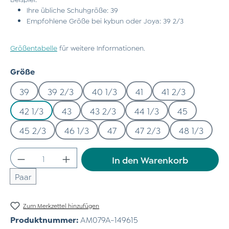
Ihre übliche Schuhgröße: 39
Empfohlene Größe bei kybun oder Joya: 39 2/3
Größentabelle
für weitere Informationen.
auswählen
Größe
39
39 2/3
40 1/3
41
41 2/3
42 1/3
43
43 2/3
44 1/3
45
45 2/3
46 1/3
47
47 2/3
48 1/3
Produkt Anzahl: Gib den gewünschten Wert
In den Warenkorb
Paar
Zum Merkzettel hinzufügen
Produktnummer:
AM079A-149615