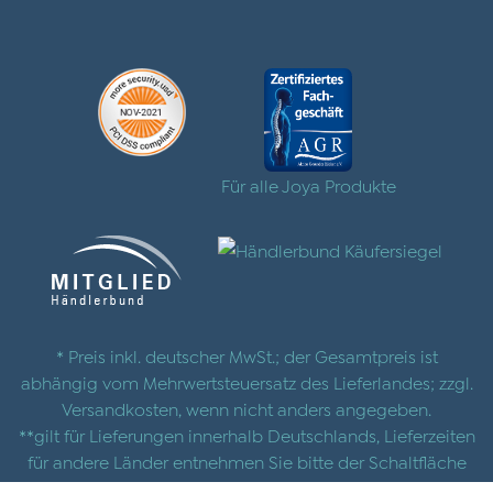
Für alle Joya Produkte
* Preis inkl. deutscher MwSt.; der Gesamtpreis ist
abhängig vom Mehrwertsteuersatz des Lieferlandes; zzgl.
Versandkosten
, wenn nicht anders angegeben.
**gilt für Lieferungen innerhalb Deutschlands, Lieferzeiten
für andere Länder entnehmen Sie bitte der Schaltfläche
mit den
Versandinformationen