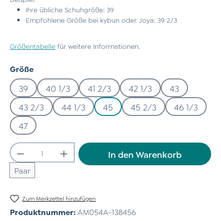
Ihre übliche Schuhgröße: 39
Empfohlene Größe bei kybun oder Joya: 39 2/3
Größentabelle
für weitere Informationen.
auswählen
Größe
39
40 1/3
41 2/3
42 1/3
43
43 2/3
44 1/3
45
45 2/3
46 1/3
47
Produkt Anzahl: Gib den gewünschten Wert
In den Warenkorb
Paar
Zum Merkzettel hinzufügen
Produktnummer:
AM054A-138456