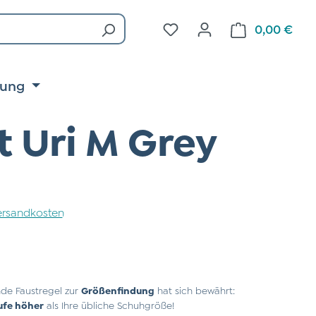
Du hast 0 Produkte auf d
0,00 €
Ware
tung
 Uri M Grey
 Versandkosten
de Faustregel zur
Größenfindung
hat sich bewährt:
ufe höher
als Ihre übliche Schuhgröße!