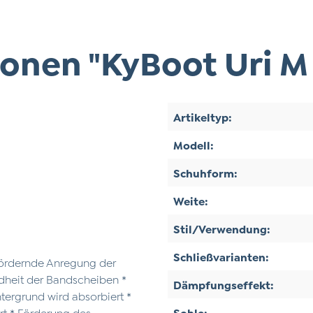
onen "KyBoot Uri M
Artikeltyp:
Modell:
Schuhform:
Weite:
Stil/Verwendung:
Schließvarianten:
fördernde Anregung der
ndheit der Bandscheiben *
Dämpfungseffekt:
tergrund wird absorbiert *
rt * Förderung des
Sohle: