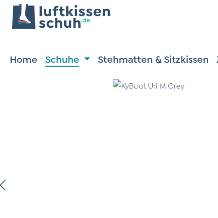
m Hauptinhalt springen
Zur Suche springen
Zur Hauptnavigation springen
Home
Schuhe
Stehmatten & Sitzkissen
ildergalerie überspringen