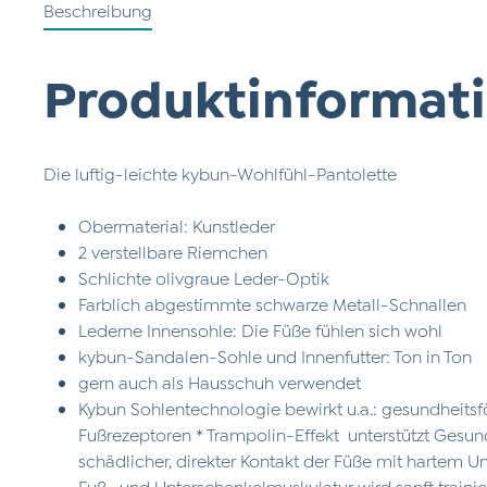
Beschreibung
Produktinformati
Die luftig-leichte kybun-Wohlfühl-Pantolette
Obermaterial: Kunstleder
2 verstellbare Riemchen
Schlichte olivgraue Leder-Optik
Farblich abgestimmte schwarze Metall-Schnallen
Lederne Innensohle: Die Füße fühlen sich wohl
kybun-Sandalen-Sohle und Innenfutter: Ton in Ton
gern auch als Hausschuh verwendet
Kybun Sohlentechnologie bewirkt u.a.: gesundheits
Fußrezeptoren * Trampolin-Effekt unterstützt Gesu
schädlicher, direkter Kontakt der Füße mit hartem Un
Fuß- und Unterschenkelmuskulatur wird sanft trainie