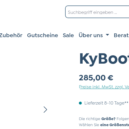
Zubehör
Gutscheine
Sale
Über uns
Bera
KyBoot
Regulärer Preis:
285,00 €
Preise inkl. MwSt. zzgl.
Lieferzeit 8-10 Tage**
Die richtige
Größe?
Folgen
Wählen Sie
eine Größenst